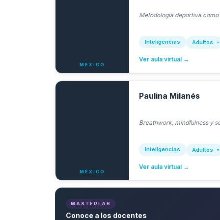
Metodología deportiva como v
Inteligencias
Adultos
Ver aula virtual →
MÉXICO
Paulina Milanés
Breathwork, mindfulness y so
Inteligencias
Adultos
Ver aula virtual →
MÉXICO
MASTERLAB
Conoce a los docentes