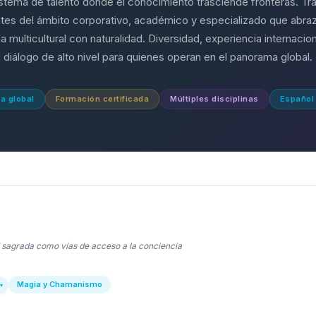
tema de talento donde el conocimiento trasciende fronteras. Tr
antes del ámbito corporativo, académico y especializado que abra
a multicultural con naturalidad. Diversidad, experiencia internacion
diálogo de alto nivel para quienes operan en el panorama global.
a global
Formación certificada
Múltiples disciplinas
Español 
 sagrada como vías de acceso a la conciencia
Magia y Chamanismo