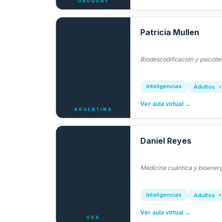
URUGUAY
Patricia Mullen
Biodescodificación y psicote
Inteligencias
Adultos
Ver aula virtual →
ARGENTINA
Daniel Reyes
Medicina cuántica y bioenerg
Inteligencias
Adultos
Ver aula virtual →
USA