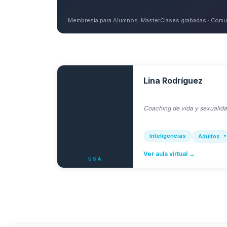
Membresía para Alumnos. MasterClases grabadas · Comun
Lina Rodríguez
Coaching de vida y sexualidad
Inteligencias
Adultos
Ver aula virtual →
USA