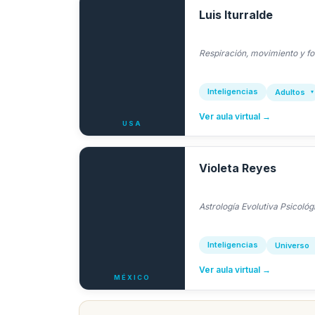
Luis Iturralde
Respiración, movimiento y for
Inteligencias
Adultos
Ver aula virtual →
USA
Violeta Reyes
Astrología Evolutiva Psicológ
Inteligencias
Universo
Ver aula virtual →
MÉXICO