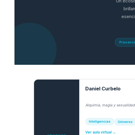
Un ecosis
brill
esenci
Presenci
Daniel Curbelo
Alquimia, magia y sexualidad
Inteligencias
Universo
Ver aula virtual →