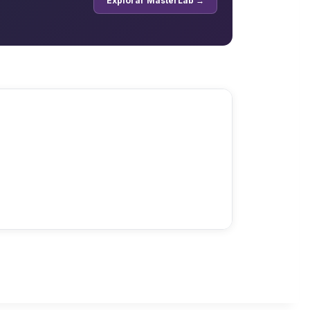
Explorar MasterLab →