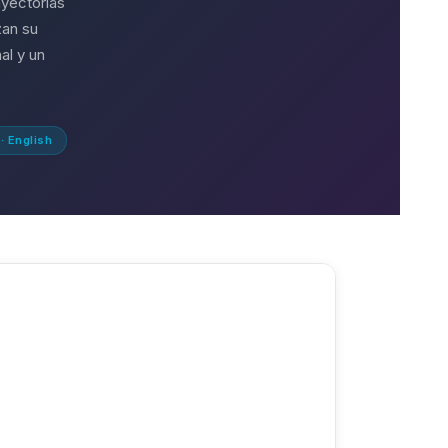
ayectorias
zan su
al y un
· English