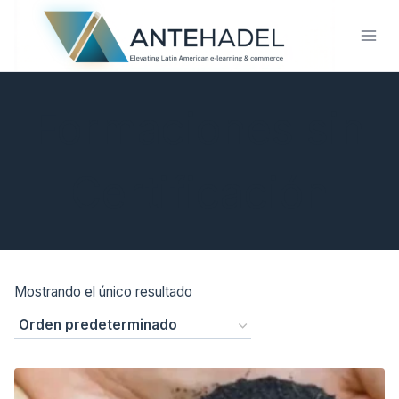
Saltar
al
contenido
Formaciones sin
Certificación
Mostrando el único resultado